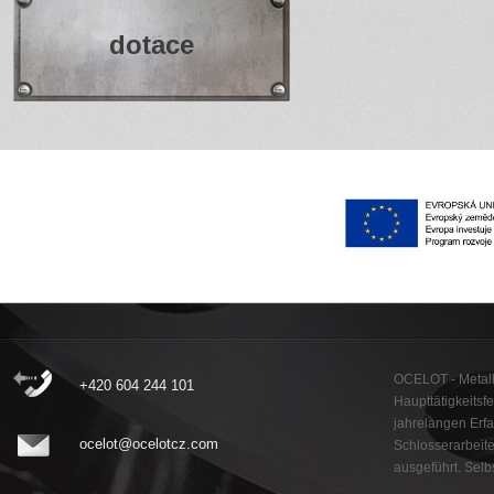
dotace
OCELOT - Metall
+420 604 244 101
Haupttätigkeitsf
jahrelangen Erf
ocelot@ocelotcz.com
Schlosserarbeit
ausgeführt. Selb