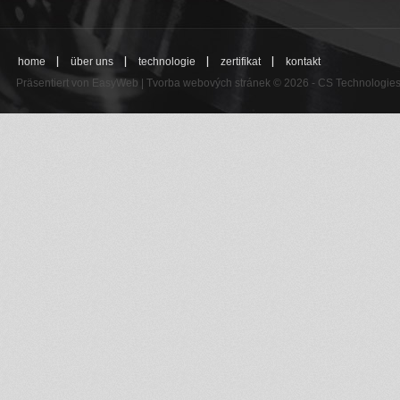
home
über uns
technologie
zertifikat
kontakt
Präsentiert von
EasyWeb
|
Tvorba webových stránek
© 2026 - CS Technologies 