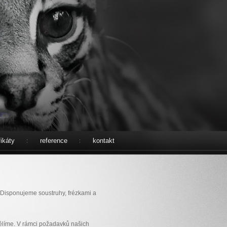
fikáty
reference
kontakt
 Disponujeme soustruhy, frézkami a
líme. V rámci požadavků našich