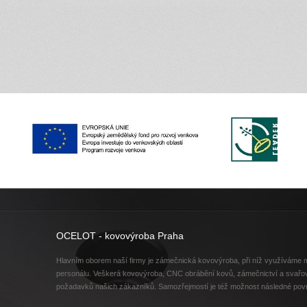
OCELOT - kovovýroba Praha
Hlavním oborem naší firmy je zámečnická kovovýroba, při níž využíváme mo
personálu. Veškerá kovovýroba, CNC obrábění kovů, zámečnictví a svařov
požadavků našich zákazníků. Samozřejmostí je též možnost následné pov