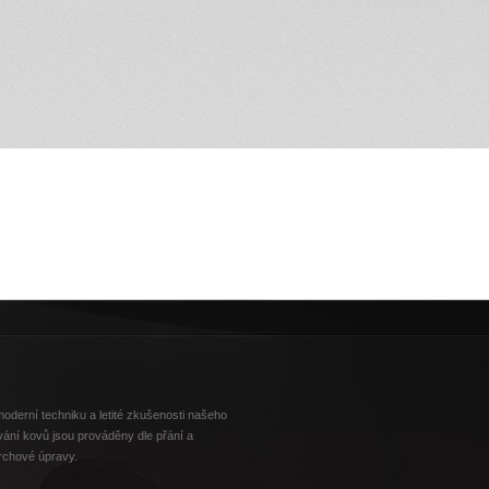
derní techniku a letité zkušenosti našeho
ání kovů jsou prováděny dle přání a
rchové úpravy.