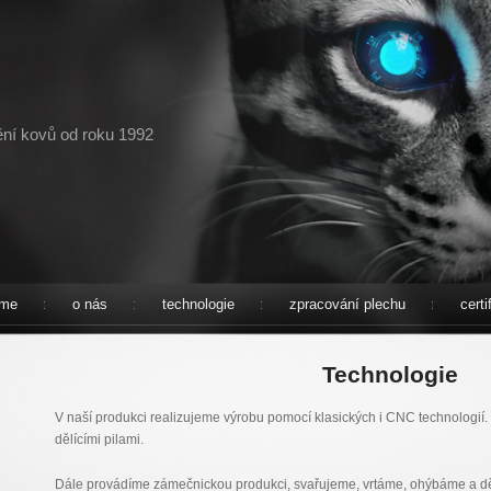
ní kovů od roku 1992
me
o nás
technologie
zpracování plechu
certi
Technologie
V naší produkci realizujeme výrobu pomocí klasických i CNC technologií.
dělícími pilami.
Dále provádíme zámečnickou produkci, svařujeme, vrtáme, ohýbáme a dě